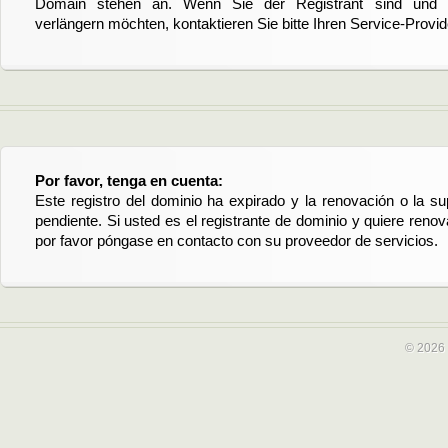
Domain stehen an. Wenn Sie der Registrant sind und di
verlängern möchten, kontaktieren Sie bitte Ihren Service-Provid
Por favor, tenga en cuenta:
Este registro del dominio ha expirado y la renovación o la su
pendiente. Si usted es el registrante de dominio y quiere reno
por favor póngase en contacto con su proveedor de servicios.
© 2026